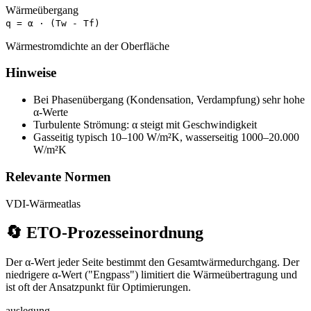
Wärmeübergang
q = α · (Tw - Tf)
Wärmestromdichte an der Oberfläche
Hinweise
Bei Phasenübergang (Kondensation, Verdampfung) sehr hohe
α-Werte
Turbulente Strömung: α steigt mit Geschwindigkeit
Gasseitig typisch 10–100 W/m²K, wasserseitig 1000–20.000
W/m²K
Relevante Normen
VDI-Wärmeatlas
🔄
ETO-Prozesseinordnung
Der α-Wert jeder Seite bestimmt den Gesamtwärmedurchgang. Der
niedrigere α-Wert ("Engpass") limitiert die Wärmeübertragung und
ist oft der Ansatzpunkt für Optimierungen.
auslegung