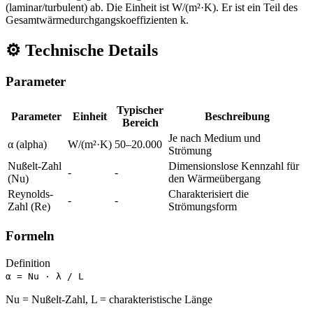
(laminar/turbulent) ab. Die Einheit ist W/(m²·K). Er ist ein Teil des
Gesamtwärmedurchgangskoeffizienten k.
⚙️
Technische Details
Parameter
Typischer
Parameter
Einheit
Beschreibung
Bereich
Je nach Medium und
α (alpha)
W/(m²·K)
50–20.000
Strömung
Nußelt-Zahl
Dimensionslose Kennzahl für
-
-
(Nu)
den Wärmeübergang
Reynolds-
Charakterisiert die
-
-
Zahl (Re)
Strömungsform
Formeln
Definition
α = Nu · λ / L
Nu = Nußelt-Zahl, L = charakteristische Länge