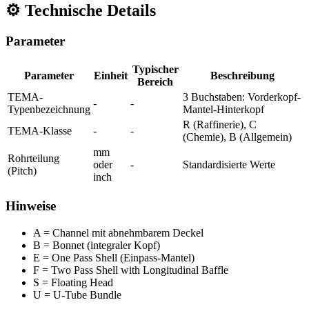
⚙️
Technische Details
Parameter
Typischer
Parameter
Einheit
Beschreibung
Bereich
TEMA-
3 Buchstaben: Vorderkopf-
-
-
Typenbezeichnung
Mantel-Hinterkopf
R (Raffinerie), C
TEMA-Klasse
-
-
(Chemie), B (Allgemein)
mm
Rohrteilung
oder
-
Standardisierte Werte
(Pitch)
inch
Hinweise
A = Channel mit abnehmbarem Deckel
B = Bonnet (integraler Kopf)
E = One Pass Shell (Einpass-Mantel)
F = Two Pass Shell with Longitudinal Baffle
S = Floating Head
U = U-Tube Bundle