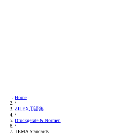
Home
/
ZILEX用語集
/
Druckgeräte & Normen
/
TEMA Standards