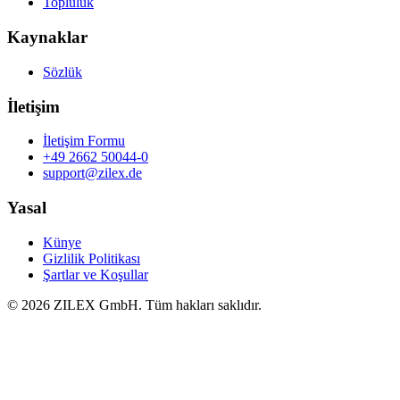
Topluluk
Kaynaklar
Sözlük
İletişim
İletişim Formu
+49 2662 50044-0
support@zilex.de
Yasal
Künye
Gizlilik Politikası
Şartlar ve Koşullar
©
2026
ZILEX GmbH.
Tüm hakları saklıdır.