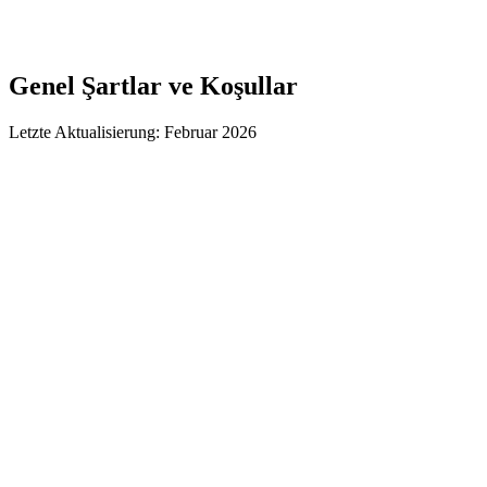
Genel Şartlar ve Koşullar
Letzte Aktualisierung: Februar 2026
§ 1 Kapsam
§ 2 Sözleşme Oluşumu
§ 3 Hizmet Kapsamı
§ 4 Fiyatlar
§ 5 Ödeme
§ 6 Teslimat
§ 7 Garanti
§ 8 Sorumluluk
§ 9 Fikri Mülkiyet
§ 10 Gizlilik
§ 11 Fesih
§ 12 Uygulanacak Hukuk
§ 13 Bölünebilirlik Maddesi