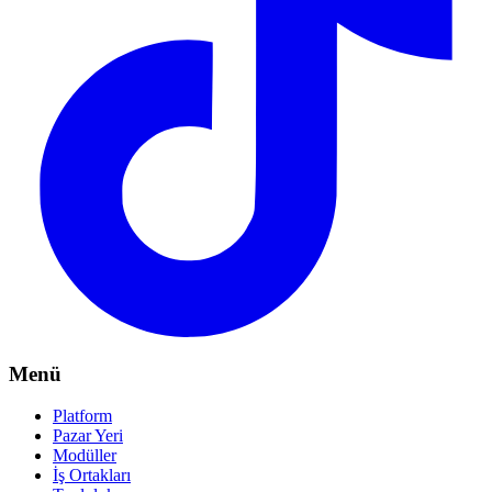
Menü
Platform
Pazar Yeri
Modüller
İş Ortakları