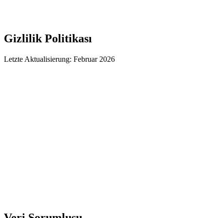
Gizlilik Politikası
Letzte Aktualisierung: Februar 2026
Veri Sorumlusu
Genel Bakış
Kişisel Veri Nedir?
Hangi Veriler İşlenir?
Hukuki Dayanak
Çerezler
Web Barındırma
İletişim Formu
Web Analizi
Haklarınız
Denetim Kurumu
Değişiklikler
Veri Sorumlusu