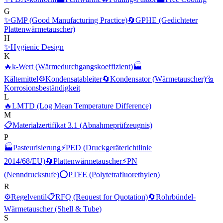
G
✨
GMP (Good Manufacturing Practice)
🔄
GPHE (Gedichteter
Plattenwärmetauscher)
H
✨
Hygienic Design
K
🔥
k-Wert (Wärmedurchgangskoeffizient)
🏭
Kältemittel
⚙️
Kondensatableiter
🔄
Kondensator (Wärmetauscher)
🔩
Korrosionsbeständigkeit
L
🔥
LMTD (Log Mean Temperature Difference)
M
📋
Materialzertifikat 3.1 (Abnahmeprüfzeugnis)
P
🏭
Pasteurisierung
⚡
PED (Druckgeräterichtlinie
2014/68/EU)
🔄
Plattenwärmetauscher
⚡
PN
(Nenndruckstufe)
⭕
PTFE (Polytetrafluorethylen)
R
⚙️
Regelventil
📋
RFQ (Request for Quotation)
🔄
Rohrbündel-
Wärmetauscher (Shell & Tube)
S