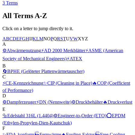
3
Terms
All Terms A-Z
Click on a letter to jump directly to it.
A
B
C
D
E
F
G
H
I
J
K
L
M
N
O
P
Q
R
S
T
U
V
W
X
Y
Z
A
⚙️
Abwärmenutzung
⚡
AD 2000 Merkblätter
⚡
ASME (American
Society of Mechanical Engineers)
⚡
ATEX
B
🔄
BPHE (Gelöteter Plattenwärmetauscher)
C
⚡
CE-Kennzeichnung
✨
CIP (Cleaning in Place)
🔥
COP (Coefficient
of Performance)
D
⚙️
Dampferzeuger
⚡
DN (Nennweite)
⚙️
Druckbehälter
🔥
Druckverlust
E
🔩
Edelstahl 316L (1.4404)
⚙️
Engineer-to-Order (ETO)
⭕
EPDM
(Ethylen-Propylen-Dien-Kautschuk)
F
✨
FDA-konform
🏭
Fernwärme
🔥
Fouling-Faktor
🏭
Free Cooling