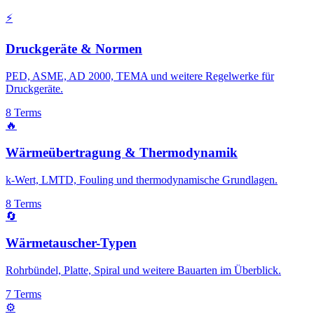
⚡
Druckgeräte & Normen
PED, ASME, AD 2000, TEMA und weitere Regelwerke für
Druckgeräte.
8
Terms
🔥
Wärmeübertragung & Thermodynamik
k-Wert, LMTD, Fouling und thermodynamische Grundlagen.
8
Terms
🔄
Wärmetauscher-Typen
Rohrbündel, Platte, Spiral und weitere Bauarten im Überblick.
7
Terms
⚙️