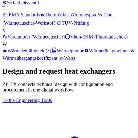
⚙️
Sicherheitsventil
T
⚡
TEMA Standards
🔥
Thermischer Wirkungsgrad
🔩
Titan
(Wärmetauscher-Werkstoff)
📋
TÜV-Prüfung
V
🔄
Verdampfer (Wärmetauscher)
⭕
Viton/FKM (Fluorkautschuk)
W
🔥
Wärmeleitfähigkeit (λ)
🏭
Wärmepumpe
🔄
Wärmerückgewinner
🔥
Wärmeübergangskoeffizient (α-Wert)
Design and request heat exchangers
ZILEX connects technical design with configuration and
procurement in one digital workflow.
To the Engineering Tools